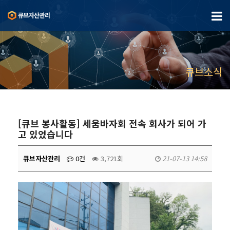
큐브소식
[큐브 봉사활동] 세움바자회 전속 회사가 되어 가
고 있었습니다
큐브자산관리
0건
3,721회
21-07-13 14:58